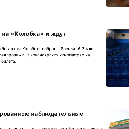
 на «Колобка» и ждут
 богатырь: Колобок» собрал в России 16,3 млн
предпродажи. В красноярских кинотеатрах на
 билета.
ированные наблюдательные
ла тендер на две вышки с защитой от стрелкового