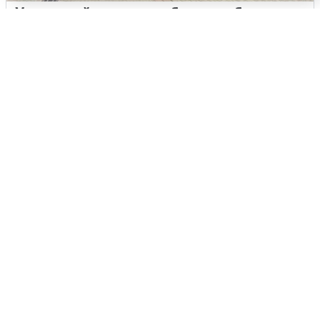
У соседей пожар и сбои: что было при
режиме БПЛА в Прикамье
5 августа
0
Жители и туристы Сочи рассказали
об атаке БПЛА 5 августа