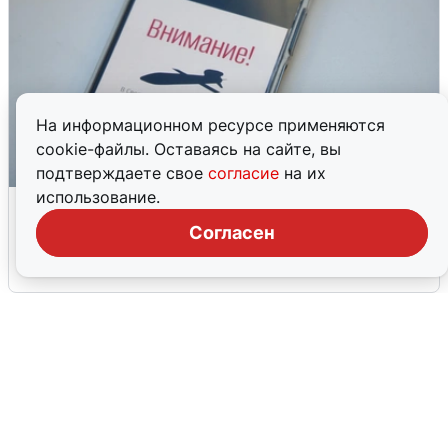
На информационном ресурсе применяются
cookie-файлы. Оставаясь на сайте, вы
подтверждаете свое
согласие
на их
использование.
Ракетная опасность в Свердловской
области: что известно
Согласен
6 августа
0