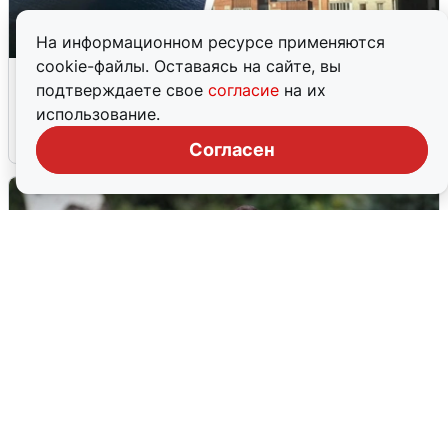
На информационном ресурсе применяются
cookie-файлы. Оставаясь на сайте, вы
Ночная атака БПЛА на Ярославль:
подтверждаете свое
согласие
на их
попадания и последствия
использование.
6 августа
0
Согласен