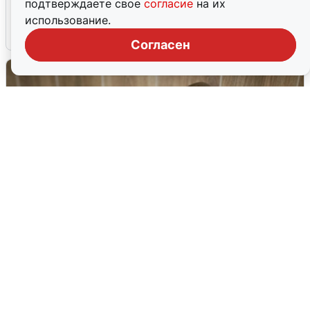
сирены
подтверждаете свое
согласие
на их
использование.
8 августа
0
Согласен
В Архангельске перенесли сроки
подключения горячей воды