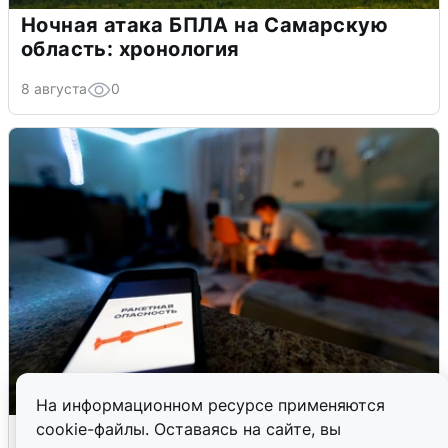
Ночная атака БПЛА на Самарскую
область: хронология
8 августа
0
На информационном ресурсе применяются
Ночью в Самарской области завыли
cookie-файлы. Оставаясь на сайте, вы