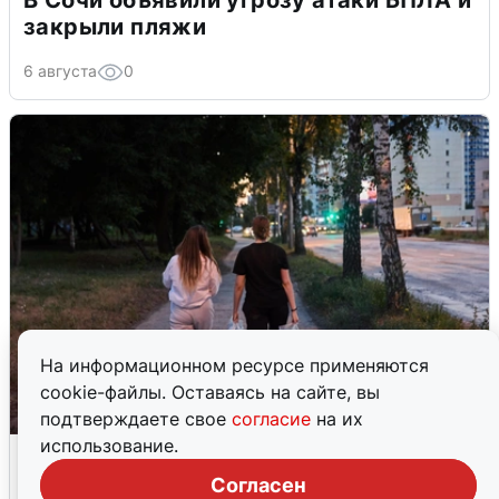
В Сочи объявили угрозу атаки БПЛА и
закрыли пляжи
6 августа
0
На информационном ресурсе применяются
cookie-файлы. Оставаясь на сайте, вы
подтверждаете свое
согласие
на их
использование.
Опубликована карта отключений
воды в Воронеже
Согласен