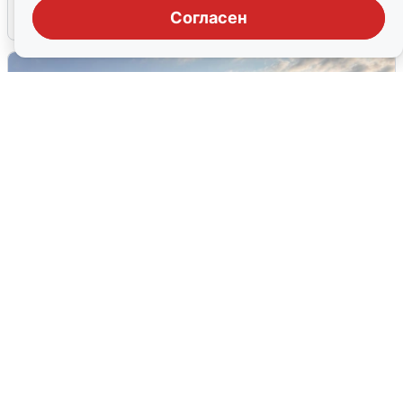
Согласен
6 августа
0
В Сочи сняли угрозу атаки БПЛА,
аэропорт закрыт
6 августа
0