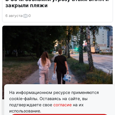
закрыли пляжи
6 августа
0
На информационном ресурсе применяются
cookie-файлы. Оставаясь на сайте, вы
Опубликована карта отключений
подтверждаете свое
согласие
на их
воды в Воронеже
использование.