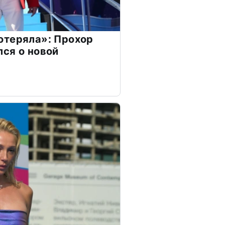
отеряла»: Прохор
ся о новой