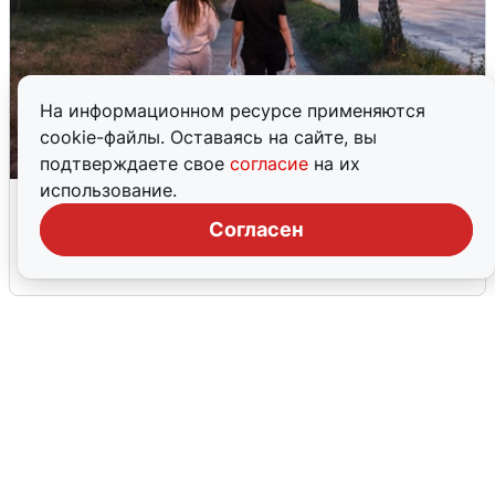
На информационном ресурсе применяются
cookie-файлы. Оставаясь на сайте, вы
подтверждаете свое
согласие
на их
использование.
Опубликована карта отключений
воды в Воронеже
Согласен
6 августа
0