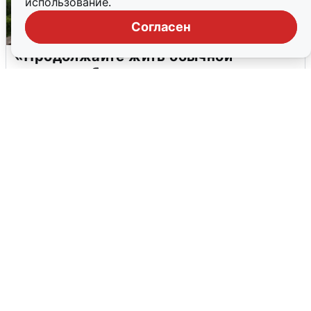
использование.
Согласен
«Продолжайте жить обычной
жизнью»: беспилотная опасность
Прикамья
2 августа
0