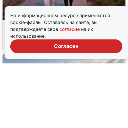
На информационном ресурсе применяются
cookie-файлы. Оставаясь на сайте, вы
Опубликована карта отключений
подтверждаете свое
согласие
на их
воды в Воронеже
использование.
6 августа
0
Согласен