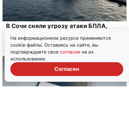
В Сочи сняли угрозу атаки БПЛА,
аэропорт закрыт
На информационном ресурсе применяются
6 августа
0
cookie-файлы. Оставаясь на сайте, вы
подтверждаете свое
согласие
на их
использование.
Согласен