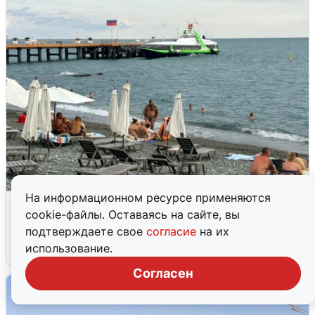
На информационном ресурсе применяются
Жители и туристы Сочи рассказали
cookie-файлы. Оставаясь на сайте, вы
об атаке БПЛА 5 августа
подтверждаете свое
согласие
на их
использование.
5 августа
0
Согласен