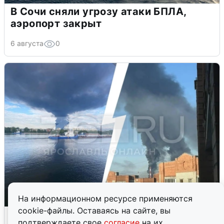
В Сочи сняли угрозу атаки БПЛА,
аэропорт закрыт
6 августа
0
На информационном ресурсе применяются
cookie-файлы. Оставаясь на сайте, вы
Ночная атака БПЛА на Ярославль:
подтверждаете свое
согласие
на их