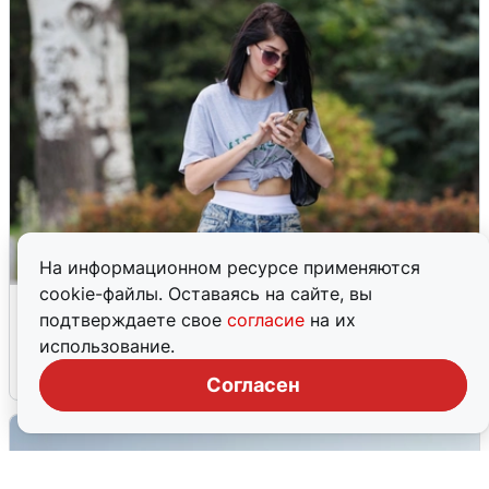
На информационном ресурсе применяются
cookie-файлы. Оставаясь на сайте, вы
Волгоградцы остались без
подтверждаете свое
согласие
на их
мобильного интернета
использование.
6 августа
0
Согласен