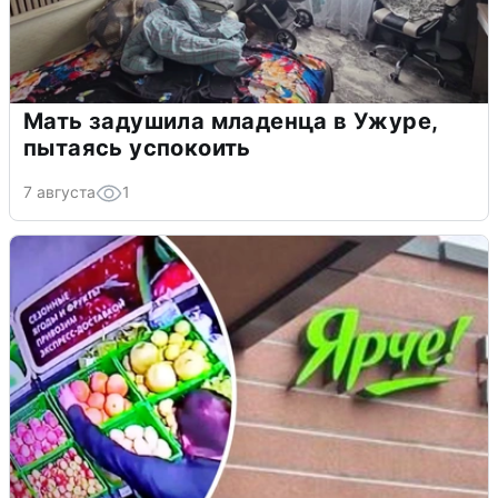
Мать задушила младенца в Ужуре,
пытаясь успокоить
7 августа
1