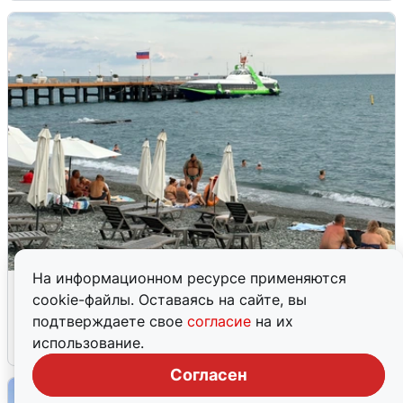
На информационном ресурсе применяются
Жители и туристы Сочи рассказали
cookie-файлы. Оставаясь на сайте, вы
об атаке БПЛА 5 августа
подтверждаете свое
согласие
на их
использование.
5 августа
0
Согласен