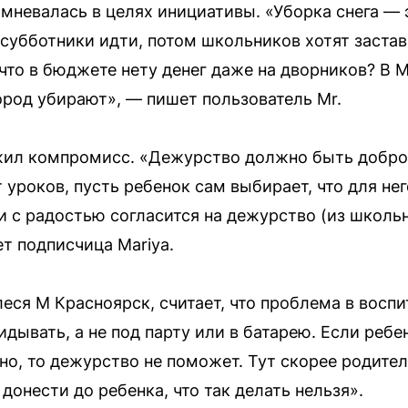
мневалась в целях инициативы. «Уборка снега — 
субботники идти, потом школьников хотят застав
что в бюджете нету денег даже на дворников? В М
род убирают», — пишет пользователь Mr.
ожил компромисс. «Дежурство должно быть добр
роков, пусть ребенок сам выбирает, что для него
и с радостью согласится на дежурство (из школь
т подписчица Mariya.
еся М Красноярск, считает, что проблема в воспи
идывать, а не под парту или в батарею. Если реб
но, то дежурство не поможет. Тут скорее родител
 донести до ребенка, что так делать нельзя».