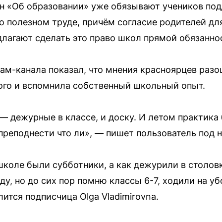
он «Об образовании» уже обязывают учеников по
 полезном труде, причём согласие родителей для 
лагают сделать это право школ прямой обязанно
ам-канала показал, что мнения красноярцев разо
вого и вспомнила собственный школьный опыт.
— дежурные в классе, и доску. И летом практика
преподнести что ли», — пишет пользователь по
 школе были субботники, а как дежурили в столов
ду, но до сих пор помню классы 6-7, ходили на уб
ится подписчица Olga Vladimirovna.