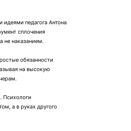
и идеями педагога Антона
трумент сплочения
а не наказанием.
простые обязанности
казывая на высокую
черам.
. Психологи
ом, а в руках другого