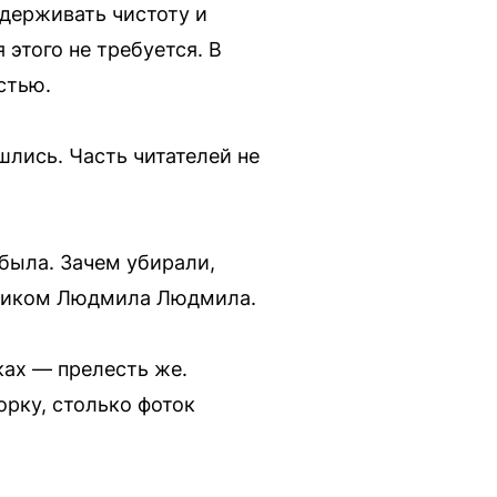
ддерживать чистоту и
этого не требуется. В
стью.
шлись. Часть читателей не
 была. Зачем убирали,
д ником Людмила Людмила.
ках — прелесть же.
орку, столько фоток