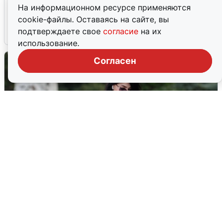
Ночная атака БПЛА на Ярославль:
На информационном ресурсе применяются
попадания и последствия
cookie-файлы. Оставаясь на сайте, вы
подтверждаете свое
согласие
на их
6 августа
0
использование.
Согласен
Волгоградцы остались без
мобильного интернета