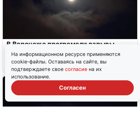
В Воронеже прогремели взрывы
после сигнала тревоги
На информационном ресурсе применяются
cookie-файлы. Оставаясь на сайте, вы
5 августа
0
подтверждаете свое
согласие
на их
использование.
Согласен