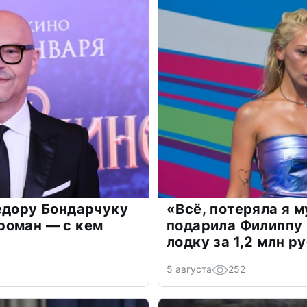
едору Бондарчуку
«Всё, потеряла я 
роман — с кем
подарила Филиппу
лодку за 1,2 млн р
5 августа
252