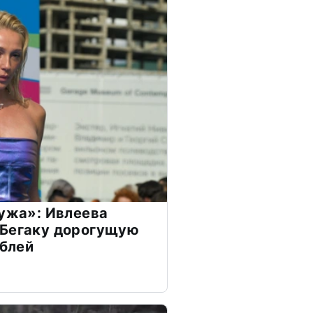
мужа»: Ивлеева
 Бегаку дорогущую
ублей