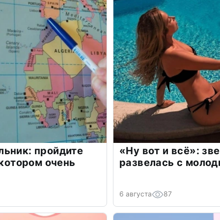
льник: пройдите
«Ну вот и всё»: з
 котором очень
развелась с моло
6 августа
87