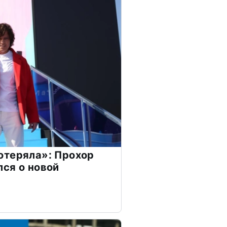
отеряла»: Прохор
ся о новой