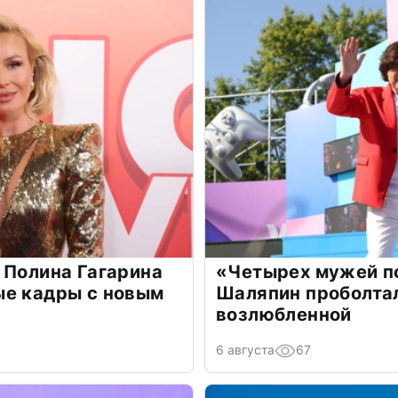
 Полина Гагарина
«Четырех мужей п
ые кадры с новым
Шаляпин проболтал
возлюбленной
6 августа
67