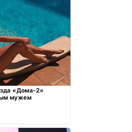
везда «Дома-2»
дым мужем