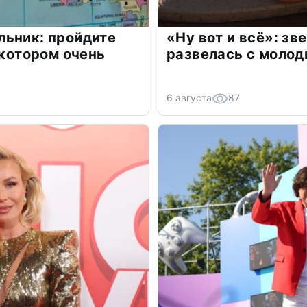
льник: пройдите
«Ну вот и всё»: з
 котором очень
развелась с моло
6 августа
87