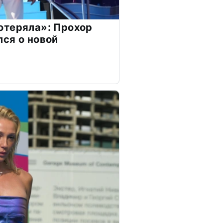
отеряла»: Прохор
ся о новой