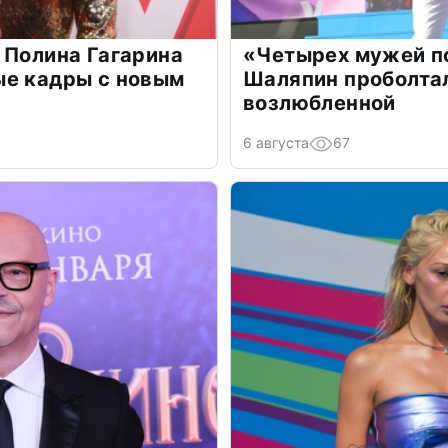
 Полина Гагарина
«Четырех мужей п
ые кадры с новым
Шаляпин проболтал
возлюбленной
6 августа
67