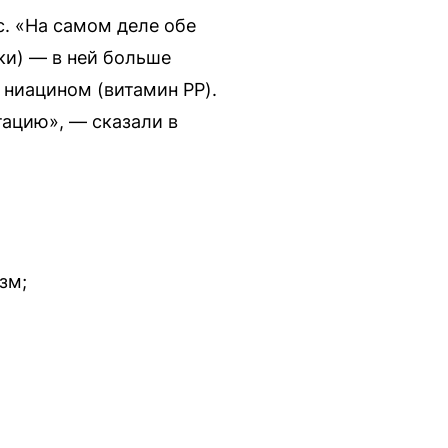
с. «На самом деле обе
ки) — в ней больше
 ниацином (витамин PP).
ацию», — сказали в
зм;