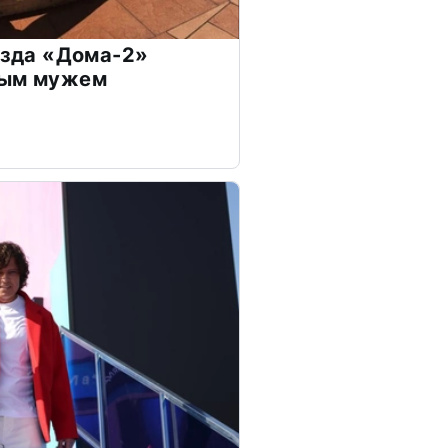
везда «Дома-2»
дым мужем