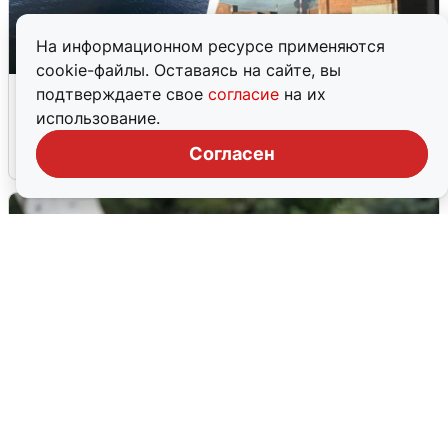
На информационном ресурсе применяются
cookie-файлы. Оставаясь на сайте, вы
Ночная атака БПЛА на Ярославль:
подтверждаете свое
согласие
на их
попадания и последствия
использование.
Согласен
6 августа
0