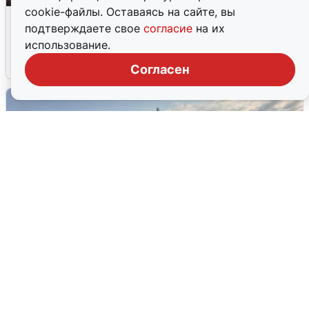
cookie-файлы. Оставаясь на сайте, вы
Опубликована карта отключений
подтверждаете свое
согласие
на их
воды в Воронеже
использование.
6 августа
0
Согласен
В Сочи сняли угрозу атаки БПЛА,