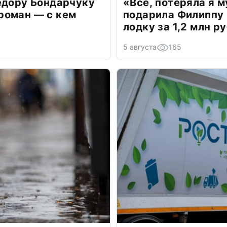
едору Бондарчуку
«Всё, потеряла я 
роман — с кем
подарила Филиппу
лодку за 1,2 млн р
5 августа
165