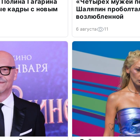
 Полина Гагарина
«Четырех мужей п
ые кадры с новым
Шаляпин проболтал
возлюбленной
6 августа
11