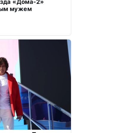
везда «Дома-2»
дым мужем