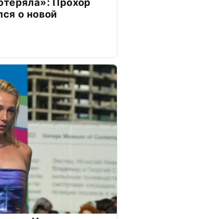
отеряла»: Прохор
ся о новой