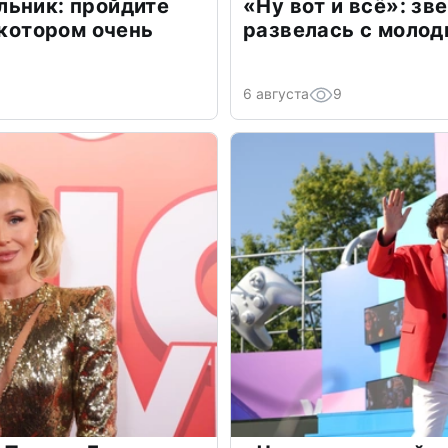
льник: пройдите
«Ну вот и всё»: з
 котором очень
развелась с моло
6 августа
9