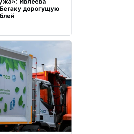
мужа»: Ивлеева
 Бегаку дорогущую
ублей