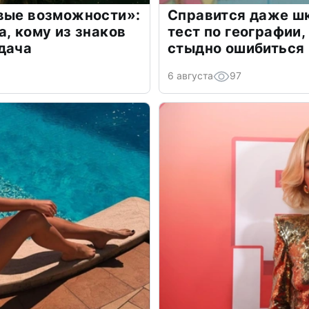
овые возможности»:
Справится даже шк
а, кому из знаков
тест по географии,
дача
стыдно ошибиться
6 августа
97