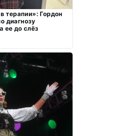
 в терапии»: Гордон
о диагнозу
а ее до слёз