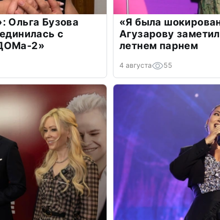
: Ольга Бузова
«Я была шокирова
оединилась с
Агузарову заметил
«ДОМа-2»
летнем парнем
4 августа
55