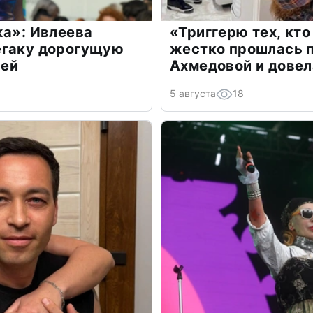
жа»: Ивлеева
«Триггерю тех, кто
егаку дорогущую
жестко прошлась п
лей
Ахмедовой и довел
5 августа
18