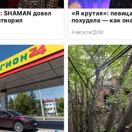
: SHAMAN довел
«Я крутая»: певиц
атворил
похудела — как он
4 августа
32