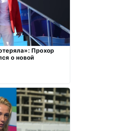
отеряла»: Прохор
ся о новой