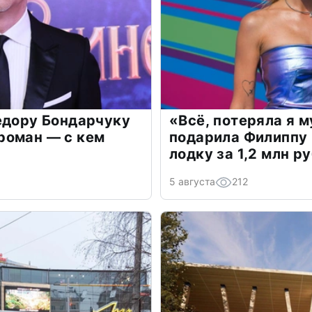
едору Бондарчуку
«Всё, потеряла я 
роман — с кем
подарила Филиппу
лодку за 1,2 млн р
5 августа
212