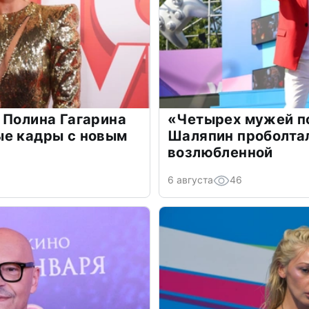
 Полина Гагарина
«Четырех мужей п
ые кадры с новым
Шаляпин проболтал
возлюбленной
6 августа
46