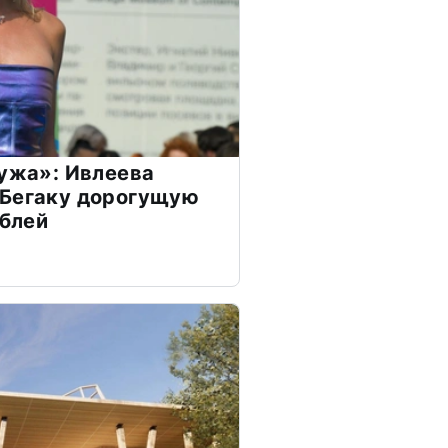
мужа»: Ивлеева
 Бегаку дорогущую
ублей