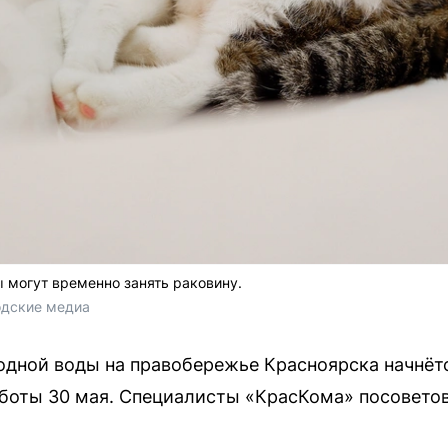
 могут временно занять раковину.
одские медиа
дной воды на правобережье Красноярска начнётс
бботы 30 мая. Специалисты «КрасКома» посовето