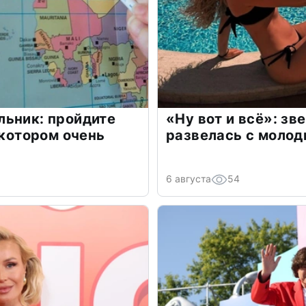
льник: пройдите
«Ну вот и всё»: з
 котором очень
развелась с моло
6 августа
54