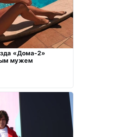
везда «Дома-2»
дым мужем