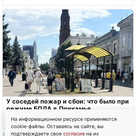
У соседей пожар и сбои: что было при
режиме БПЛА в Прикамье
На информационном ресурсе применяются
5 августа
0
cookie-файлы. Оставаясь на сайте, вы
подтверждаете свое
согласие
на их