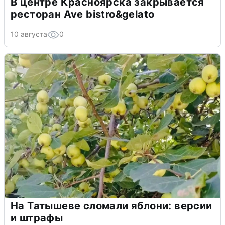
В центре Красноярска закрывается
ресторан Ave bistro&gelato
10 августа
0
На Татышеве сломали яблони: версии
и штрафы