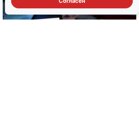
Согласен
Ночью в Самарской области завыли
сирены
8 августа
0