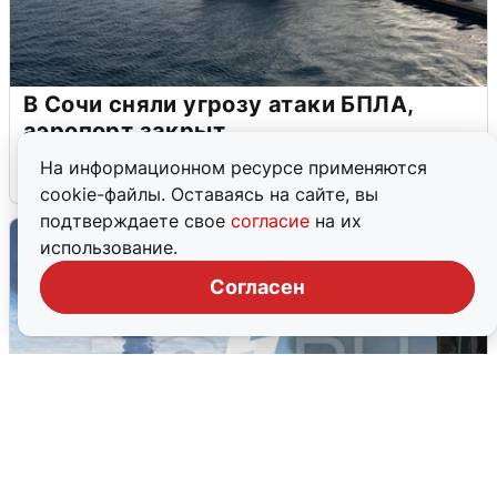
В Сочи сняли угрозу атаки БПЛА,
аэропорт закрыт
На информационном ресурсе применяются
6 августа
0
cookie-файлы. Оставаясь на сайте, вы
подтверждаете свое
согласие
на их
использование.
Согласен