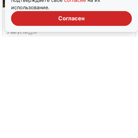
подтверждаете свое
согласие
на их
использование.
Над ХМАО впервые сбили
Согласен
беспилотники
3 августа
0
Тюменцам бесплатно подвезут воду: