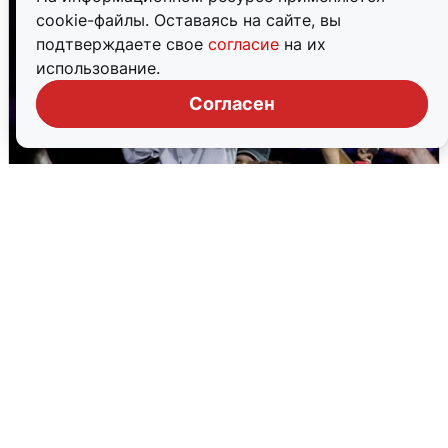
cookie-файлы. Оставаясь на сайте, вы
подтверждаете свое
согласие
на их
использование.
Согласен
«15 секунд Раммштайна»: концерт
«Ленинграда» в Волгограде
2 августа
0
Екатеринбург ушел под воду: выпало
41% месячной нормы