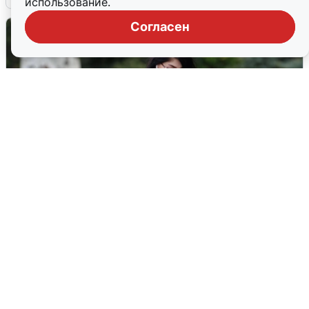
использование.
Согласен
Волгоградцы остались без
мобильного интернета
6 августа
0