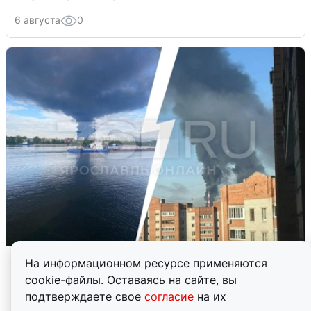
6 августа
0
Ночная атака БПЛА на Ярославль:
На информационном ресурсе применяются
попадания и последствия
cookie-файлы. Оставаясь на сайте, вы
подтверждаете свое
согласие
на их
6 августа
0