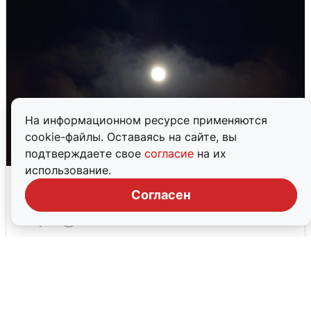
На информационном ресурсе применяются
cookie-файлы. Оставаясь на сайте, вы
подтверждаете свое
согласие
на их
использование.
Взрывы в Воронеже после сигнала
тревоги
Согласен
5 августа
0