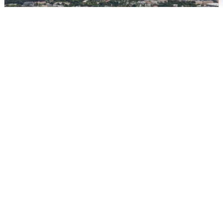
Москвичи услышали грохот, похожий
на взрыв
7 августа
0