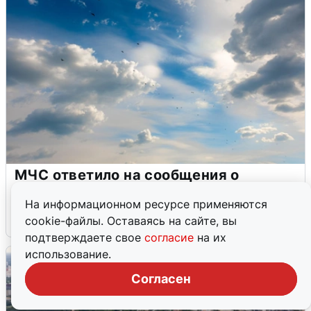
МЧС ответило на сообщения о
грохоте в Москве
На информационном ресурсе применяются
7 августа
0
cookie-файлы. Оставаясь на сайте, вы
подтверждаете свое
согласие
на их
использование.
Согласен