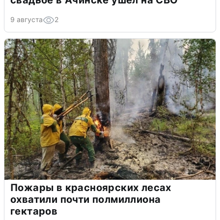
свадьбе в Ачинске ушел на СВО
9 августа
2
Пожары в красноярских лесах
охватили почти полмиллиона
гектаров