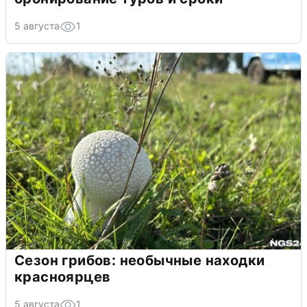
5 августа
1
Сезон грибов: необычные находки
красноярцев
5 августа
1