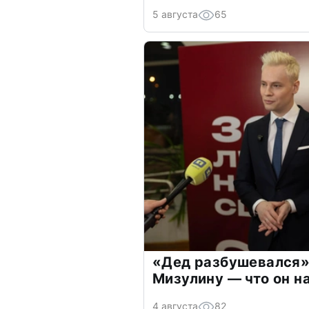
5 августа
65
«Дед разбушевался»
Мизулину — что он н
4 августа
82