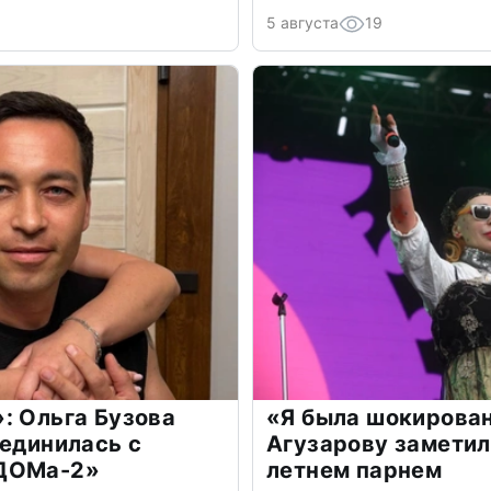
5 августа
19
: Ольга Бузова
«Я была шокирова
оединилась с
Агузарову заметил
«ДОМа-2»
летнем парнем