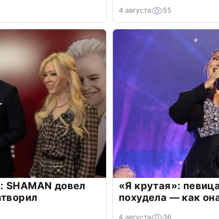
4 августа
55
: SHAMAN довел
«Я крутая»: певиц
атворил
похудела — как он
4 августа
36