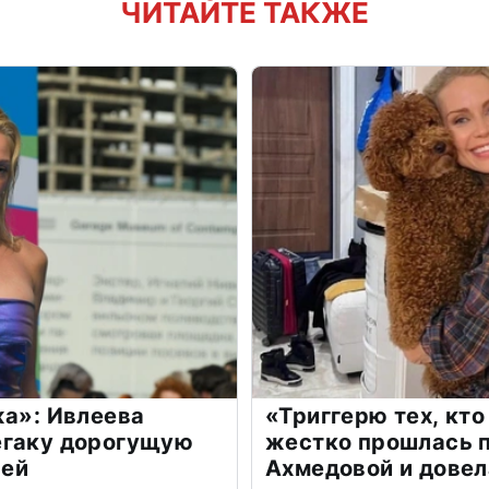
ЧИТАЙТЕ ТАКЖЕ
жа»: Ивлеева
«Триггерю тех, кто
егаку дорогущую
жестко прошлась п
лей
Ахмедовой и довел