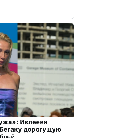
мужа»: Ивлеева
 Бегаку дорогущую
ублей