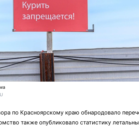
зма
RU
ора по Красноярскому краю обнародовало переч
омство также опубликовало статистику летальны