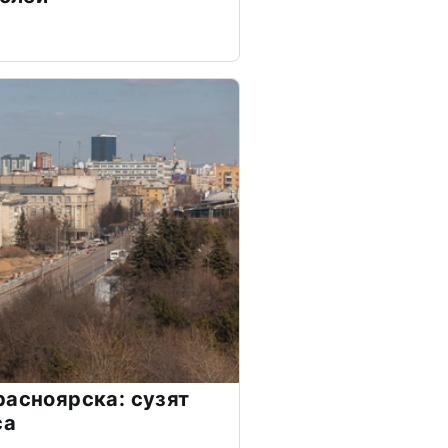
расноярска: сузят
са