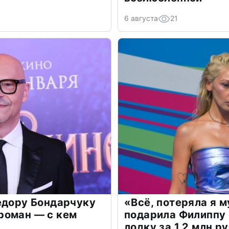
6 августа
21
едору Бондарчуку
«Всё, потеряла я 
роман — с кем
подарила Филиппу
лодку за 1,2 млн р