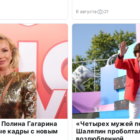
6 августа
21
 Полина Гагарина
«Четырех мужей п
ые кадры с новым
Шаляпин проболтал
возлюбленной