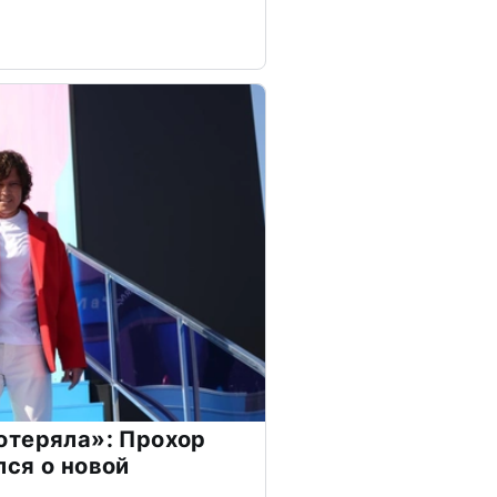
отеряла»: Прохор
ся о новой