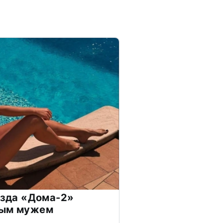
везда «Дома-2»
дым мужем