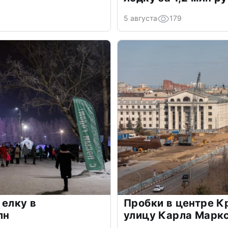
5 августа
179
 елку в
Пробки в центре К
лн
улицу Карла Марк