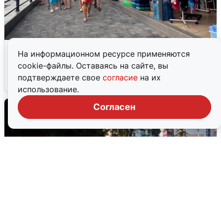
В Сочи объявили угрозу атаки БПЛА и
На информационном ресурсе применяются
закрыли пляжи
cookie-файлы. Оставаясь на сайте, вы
подтверждаете свое
согласие
на их
6 августа
0
использование.
Согласен