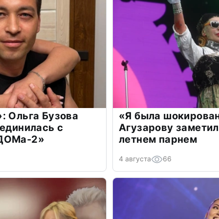
: Ольга Бузова
«Я была шокирова
оединилась с
Агузарову заметил
«ДОМа-2»
летнем парнем
4 августа
66