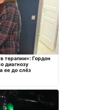
 в терапии»: Гордон
о диагнозу
а ее до слёз