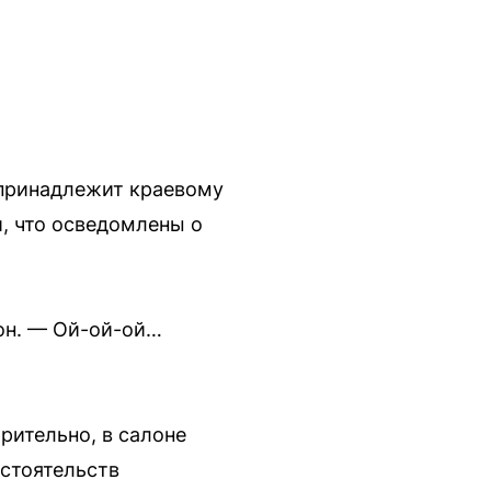
 принадлежит краевому
, что осведомлены о
 он. — Ой-ой-ой…
рительно, в салоне
бстоятельств