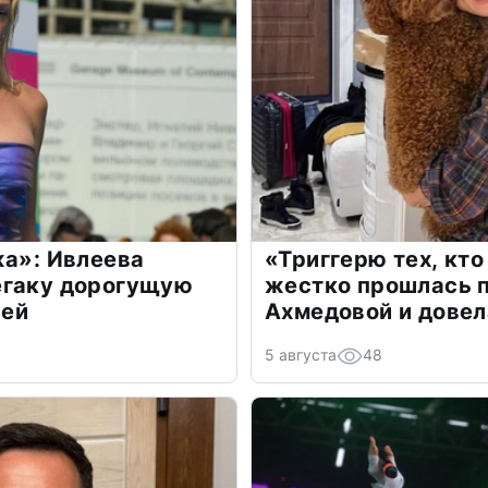
жа»: Ивлеева
«Триггерю тех, кто
егаку дорогущую
жестко прошлась п
лей
Ахмедовой и довел
5 августа
48