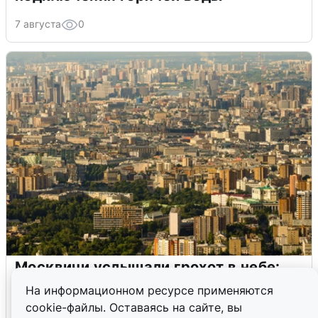
7 августа
0
Москвичи услышали грохот в небе:
подробности
На информационном ресурсе применяются
cookie-файлы. Оставаясь на сайте, вы
7 августа
0