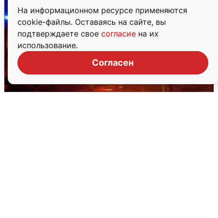
На информационном ресурсе применяются
cookie-файлы. Оставаясь на сайте, вы
подтверждаете свое
согласие
на их
использование.
Согласен
В Омске после грозы вспыхнули
дома: видео последствий
2 августа
0
Очевидцы сообщили о черном дыме в
Новосемейкино