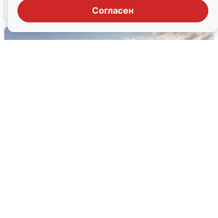
6 августа
0
Согласен
В Сочи сняли угрозу атаки БПЛА,
аэропорт закрыт
6 августа
0