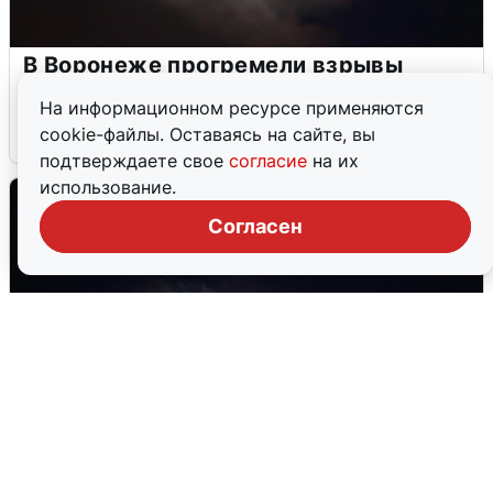
В Воронеже прогремели взрывы
после сигнала тревоги
На информационном ресурсе применяются
cookie-файлы. Оставаясь на сайте, вы
5 августа
0
подтверждаете свое
согласие
на их
использование.
Согласен