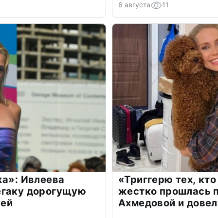
6 августа
11
жа»: Ивлеева
«Триггерю тех, кто
егаку дорогущую
жестко прошлась п
лей
Ахмедовой и довел