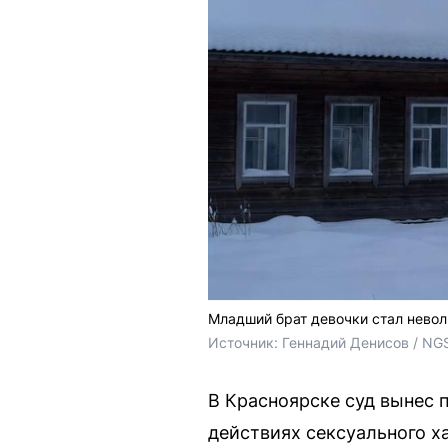
Младший брат девочки стал невол
Источник: 
Геннадий Денисов / NG
В Красноярске суд вынес 
действиях сексуального х