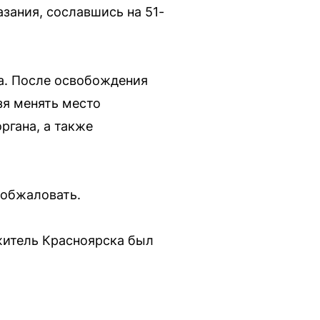
азания, сославшись на 51-
а. После освобождения
зя менять место
ргана, а также
 обжаловать.
житель Красноярска был