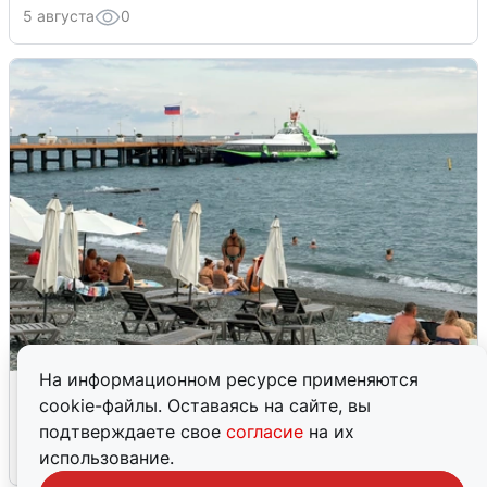
5 августа
0
На информационном ресурсе применяются
Жители и туристы Сочи рассказали
cookie-файлы. Оставаясь на сайте, вы
об атаке БПЛА 5 августа
подтверждаете свое
согласие
на их
использование.
5 августа
0