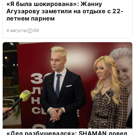
«Я была шокирована»: Жанну
Агузарову заметили на отдыхе с 22-
летнем парнем
4 августа
59
«Дед разбушевался»: SHAMAN довел