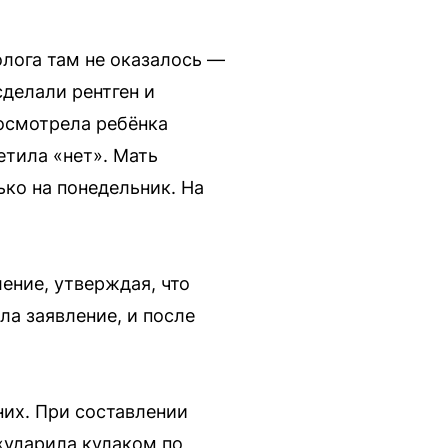
олога там не оказалось —
сделали рентген и
 осмотрела ребёнка
етила «нет». Мать
ко на понедельник. На
ение, утверждая, что
ла заявление, и после
их. При составлении
«ударила кулаком по