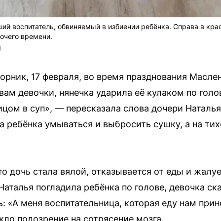
ий воспитатель, обвиняемый в избиении ребёнка. Справа в кра
очего времени.
U
орник, 17 февраля, во время празднования Масле
овам девочки, нянечка ударила её кулаком по голо
ицом в суп», — пересказала слова дочери Наталь
а ребёнка умываться и выбросить сушку, а на тих
о дочь стала вялой, отказывается от еды и жалуе
Наталья погладила ребёнка по голове, девочка ска
: «А меня воспитательница, которая еду нам прин
кло подозрение на сотрясение мозга.