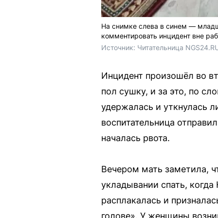
На снимке слева в синем — младш
комментировать инцидент вне раб
Источник: 
Читательница NGS24.R
Инцидент произошёл во вт
пол сушку, и за это, по сл
удержалась и уткнулась л
воспитательница отправил
началась рвота.
Вечером мать заметила, чт
укладывании спать, когда 
расплакалась и призналась
голове». У женщины возни