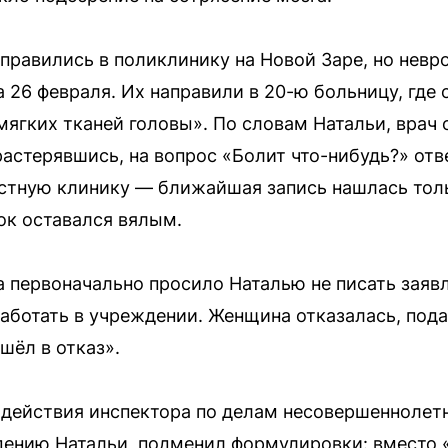
правились в поликлинику на Новой Заре, но невр
26 февраля. Их направили в 20-ю больницу, где 
мягких тканей головы». По словам Натальи, врач
растерявшись, на вопрос «Болит что-нибудь?» отв
астную клинику — ближайшая запись нашлась толь
ок оставался вялым.
а первоначально просило Наталью не писать заявл
аботать в учреждении. Женщина отказалась, пода
ушёл в отказ».
действия инспектора по делам несовершеннолетн
дению Натальи, подменил формулировки: вместо 