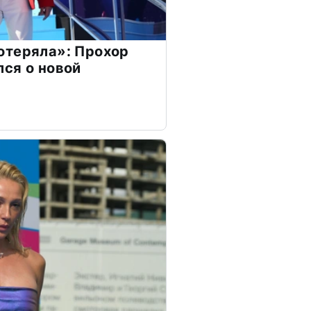
отеряла»: Прохор
ся о новой