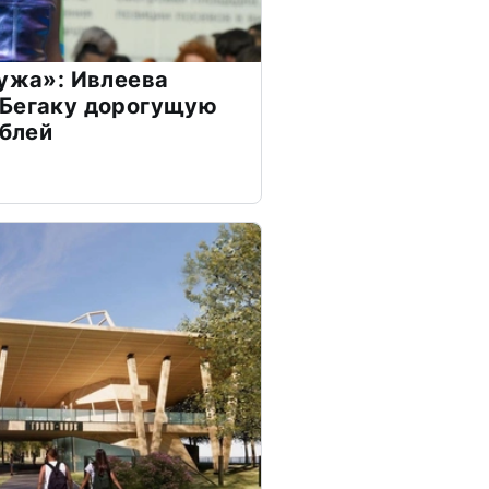
мужа»: Ивлеева
 Бегаку дорогущую
ублей