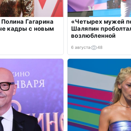
 Полина Гагарина
«Четырех мужей п
ые кадры с новым
Шаляпин проболтал
возлюбленной
6 августа
48