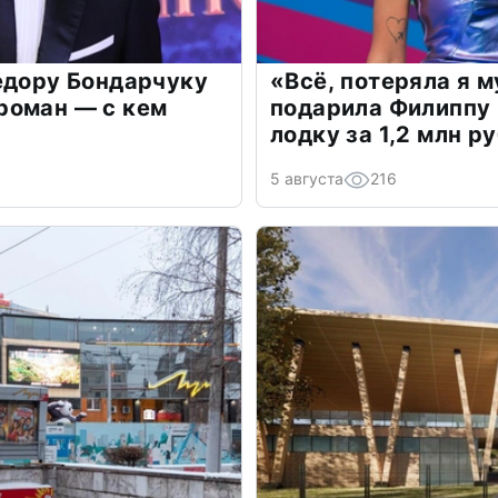
едору Бондарчуку
«Всё, потеряла я 
роман — с кем
подарила Филиппу
лодку за 1,2 млн р
5 августа
216