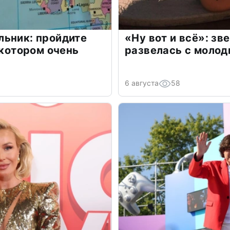
льник: пройдите
«Ну вот и всё»: з
 котором очень
развелась с моло
6 августа
58