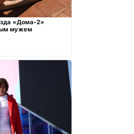
везда «Дома-2»
дым мужем