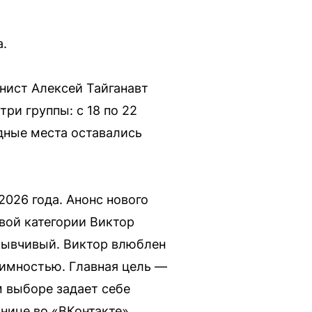
а.
нист Алексей Тайганавт
ри группы: с 18 по 22
одные места оставались
026 года. Анонс нового
рвой категории Виктор
тзывчивый. Виктор влюблен
аимностью. Главная цель —
 выборе задает себе
анице во «ВКонтакте»