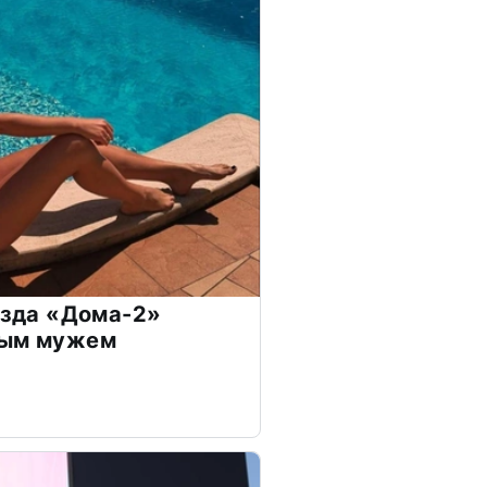
везда «Дома-2»
дым мужем