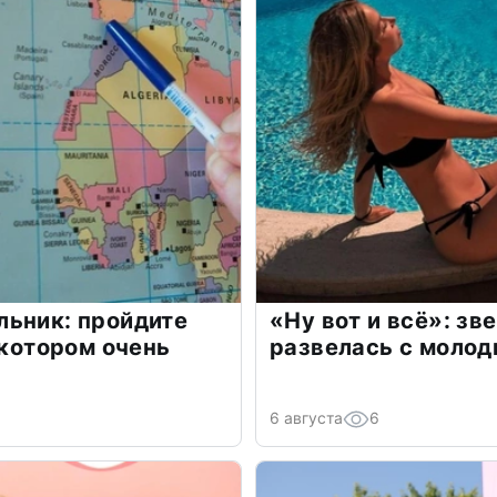
льник: пройдите
«Ну вот и всё»: з
 котором очень
развелась с моло
6 августа
6