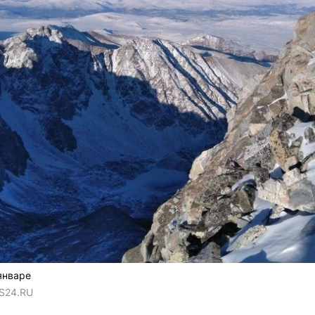
январе
S24.RU 