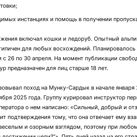
товки;
димых инстанциях и помощь в получении пропуск
яжения включал кошки и ледоруб. Опытный альпи
 типичен для любых восхождений. Планировалось т
 и с 26 по 30 апреля. На момент публикации своб
Тур предназначен для лиц старше 18 лет.
зовывал поход на Мунку-Сардык в начале января 2
ября 2025 года. Группу курировал инструктор пе
ператора о нем написано: «Сильный, добрый и о
дит подтверждения тому, что она отвечает ему вз
веселым и озорным взглядом, поэтому при любом
в достижении цели?“». Пять дней назад на его стр