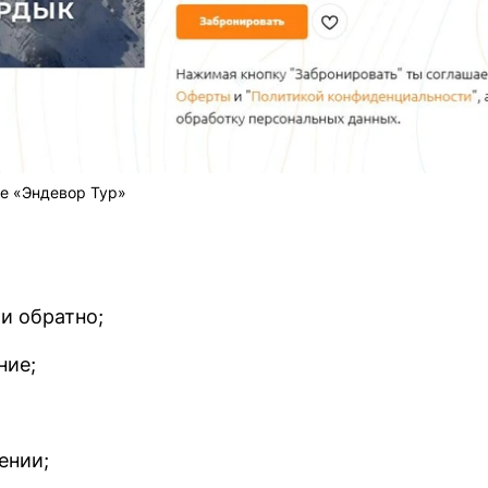
те «Эндевор Тур»
и обратно;
ние;
ении;